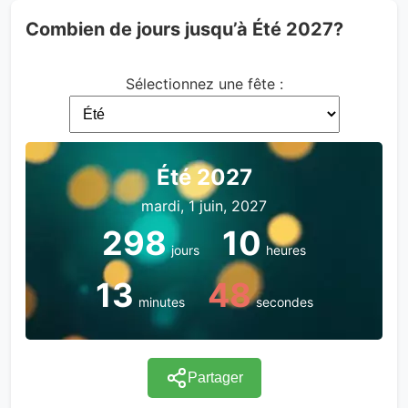
Combien de jours jusqu’à Été 2027?
Sélectionnez une fête :
Été 2027
mardi, 1 juin, 2027
298
10
jours
heures
13
48
minutes
secondes
Partager