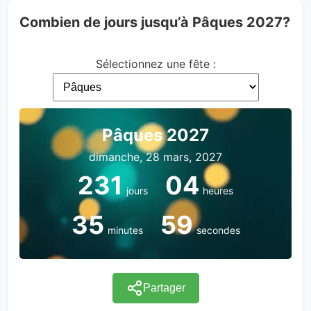
Combien de jours jusqu’à Pâques 2027?
Sélectionnez une fête :
Pâques 2027
dimanche, 28 mars, 2027
231
04
jours
heures
35
59
minutes
secondes
Partager